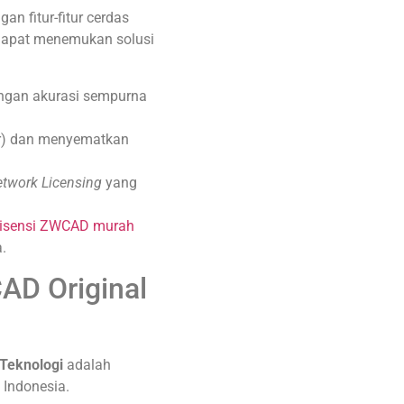
n fitur-fitur cerdas
dapat menemukan solusi
engan akurasi sempurna
r) dan menyematkan
twork Licensing
yang
 lisensi ZWCAD murah
.
AD Original
Teknologi
adalah
Indonesia.