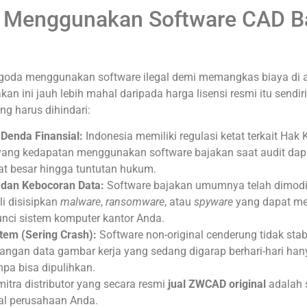
r Menggunakan Software CAD B
ergoda menggunakan software ilegal demi memangkas biaya di 
kan ini jauh lebih mahal daripada harga lisensi resmi itu sendiri
ng harus dihindari:
Denda Finansial:
Indonesia memiliki regulasi ketat terkait Hak 
yang kedapatan menggunakan software bajakan saat audit dap
at besar hingga tuntutan hukum.
dan Kebocoran Data:
Software bajakan umumnya telah dimodifi
i disisipkan
malware
,
ransomware
, atau
spyware
yang dapat men
nci sistem komputer kantor Anda.
stem (Sering Crash):
Software non-original cenderung tidak stab
angan data gambar kerja yang sedang digarap berhari-hari han
pa bisa dipulihkan.
mitra distributor yang secara resmi
jual ZWCAD original
adalah 
al perusahaan Anda.