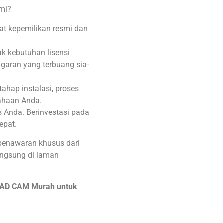
mi?
kat kepemilikan resmi dan
 kebutuhan lisensi
garan yang terbuang sia-
ahap instalasi, proses
sahaan Anda.
 Anda. Berinvestasi pada
epat.
 penawaran khusus dari
langsung di laman
 CAD CAM Murah untuk