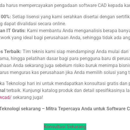
da harus mempercayakan pengadaan software CAD kepada ka
100%:
Setiap lisensi yang kami serahkan disertai dengan sertifi
g dapat divalidasi secara online.
an IT Gratis:
Kami membantu Anda menganalisis berapa banyak
twork yang ideal bagi perusahaan Anda, sehingga tidak ada ang
s Terbaik:
Tim teknis kami siap mendampingi Anda mulai dari t
 lama, hingga pelatihan dasar bagi para pengguna baru di peru
ahaan Anda sekarang juga sebelum risiko buruk menimpa bisnis
harus menguras kas perusahaan jika Anda memilih solusi yang t
a Teknologi hari ini untuk mendapatkan konsultasi gratis dan
nal
terbaik. Kunjungi katalog produk dan detail spesifikasinya 
zwcad/
sekarang juga!
Teknologi sekarang – Mitra Tepercaya Anda untuk Software
Konsultasi Sekarang