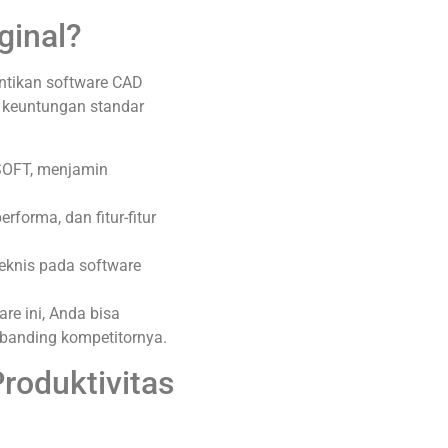
ginal?
antikan software CAD
i keuntungan standar
WSOFT, menjamin
erforma, dan fitur-fitur
teknis pada software
re ini, Anda bisa
banding kompetitornya.
roduktivitas