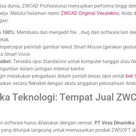
as dunia, ZWCAD Professional menyajikan performa tinggi denga
erja. Melalui halaman resmi
ZWCAD Original Vexatekno
, Anda 
gan:
G 100%:
Membuka dan mengedit file
.dwg
dari software lain d
etak.
percepat perintah gambar lewat
Smart Mouse
(gerakan gestu
ia
Smart Voice
.
sibel:
Tersedia opsi
Standalone
untuk komputer tunggal atau
Ne
gantian dalam jaringan internal kantor.
gin melakukan pengadaan dalam jumlah besar, opsi untuk
beli
aikan secara fleksibel dengan skala anggaran perusahaan Anda
ka Teknologi: Tempat Jual ZWC
n software harus dilakukan dengan cermat.
PT Vexa Dinamika 
 yang ditunjuk langsung untuk memasarkan produk ZWSOFT di 