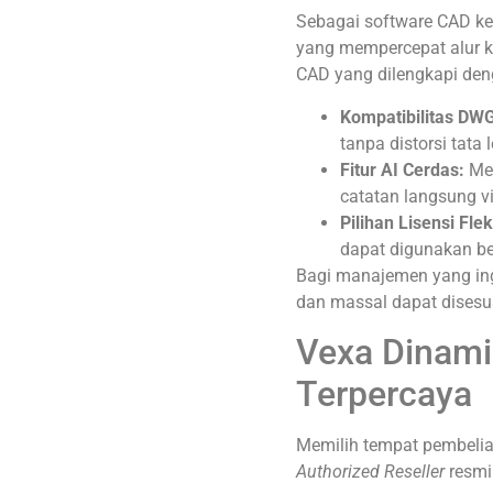
Sebagai software CAD kel
yang mempercepat alur k
CAD yang dilengkapi den
Kompatibilitas DW
tanpa distorsi tata l
Fitur AI Cerdas:
Mem
catatan langsung v
Pilihan Lisensi Flek
dapat digunakan ber
Bagi manajemen yang in
dan massal dapat disesu
Vexa Dinami
Terpercaya
Memilih tempat pembelia
Authorized Reseller
resmi