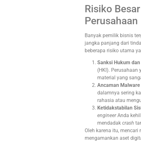
Risiko Besa
Perusahaan
Banyak pemilik bisnis t
jangka panjang dari tinda
beberapa risiko utama ya
Sanksi Hukum dan 
(HKI). Perusahaan 
material yang sang
Ancaman Malware 
dalamnya sering kal
rahasia atau mengu
Ketidakstabilan Si
engineer
Anda kehil
mendadak
crash
tan
Oleh karena itu, mencari 
mengamankan aset digit