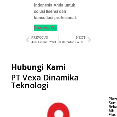
Indonesia Anda untuk
solusi lisensi dan
konsultasi profesional.
Chat Via Wa
PREVIOUS
NEXT
Jual Lisensi ZW3D Resmi
Distributor ZW3D Indonesia
Hubungi Kami
PT Vexa Dinamika
Teknologi
Plaz
Sum
Beka
6th
Floor