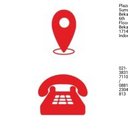
Plaz
Sum
Beka
6th
Floor
Beka
1714
Indo
021-
3831
7110
/
0881
2304
813