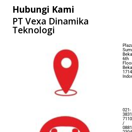
Hubungi Kami
PT Vexa Dinamika
Teknologi
Plaz
Sum
Beka
6th
Floor
Beka
1714
Indo
021-
3831
7110
/
0881