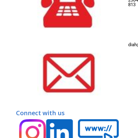
2304
813
diah
Connect with us